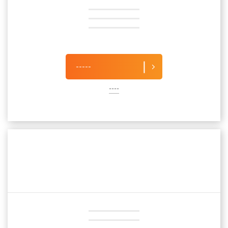
-----
----