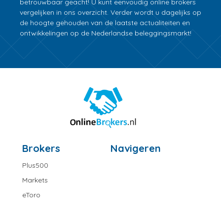
betrouwbaar geacht! U kunt eenvoudig online brokers
vergelijken in ons overzicht. Verder wordt u dagelijks op
de hoogte gehouden van de laatste actualiteiten en
ontwikkelingen op de Nederlandse beleggingsmarkt!
Brokers
Navigeren
Plus500
Markets
eToro