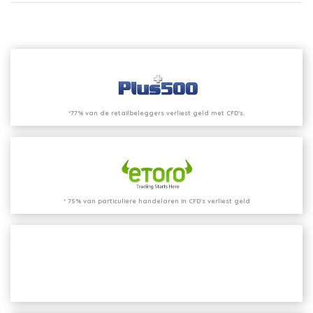
*77% van de retailbeleggers verliest geld met CFD’s.
* 75% van particuliere handelaren in CFD's verliest geld