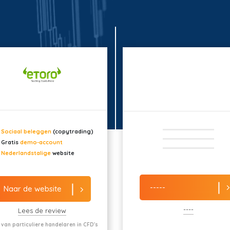
Sociaal beleggen
(copytrading)
Gratis
demo-account
Nederlandstalige
website
-----
Naar de website
----
Lees de review
 van particuliere handelaren in CFD's