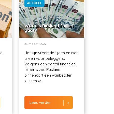
ACTUEEL
Wat als Rusland failliet
gaat?
23 maart 2022
ma
Het zijn vreemde tijden en niet
alleen voor beleggers.
Volgens een aantal financieel
experts zou Rusland
binnenkort een wanbetaler
kunnen w...
Lees verder