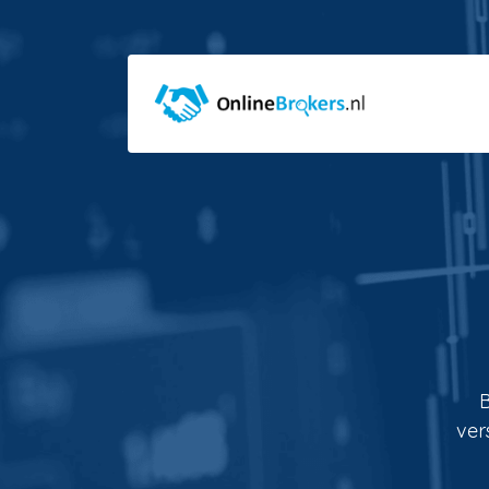
B
ver