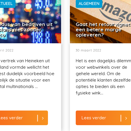
CTUEEL
ALGEMEEN
dus van bedrijven uit
Gaat het retourvignet
sland niet zonder
een betere marge
ico
opleveren?
ril 2022
30 maart 2022
 vertrek van Heineken uit
Het is een dagelijks dilem
land vormde wellicht het
voor webwinkels over de
st duidelijk voorbeeld hoe
gehele wereld. Om de
ilijk de situatie voor een
potentiële klanten dezelfde
al multinationals ...
opties te bieden als een
fysieke wink...
Lees verder
Lees verder