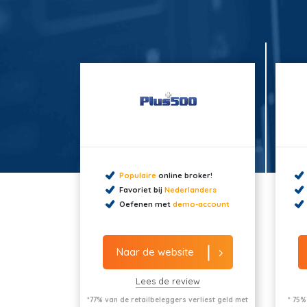
Populaire
online broker!
Favoriet bij
Nederlanders
Oefenen met
demo-account
Naar de website
Lees de review
*77% van de retailbeleggers verliest geld met
* 75%