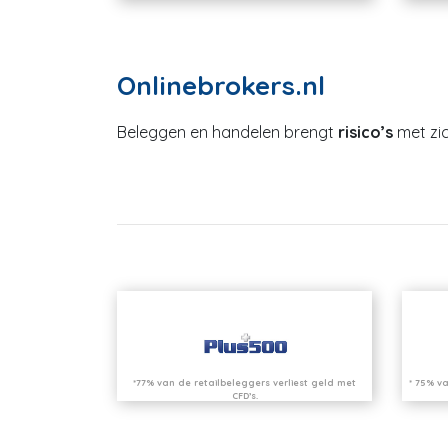
Onlinebrokers.nl
Beleggen en handelen brengt
risico’s
met zic
*77% van de retailbeleggers verliest geld met
* 75% va
CFD’s.