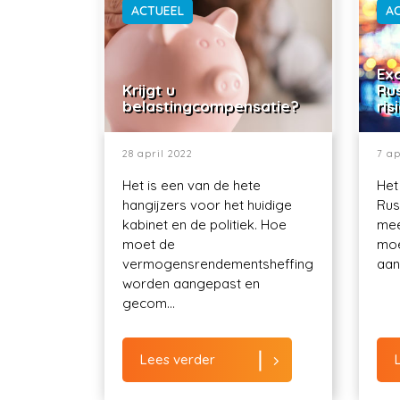
ACTUEEL
A
Exo
Krijgt u
Ru
belastingcompensatie?
ris
28 april 2022
7 ap
Het is een van de hete
Het
hangijzers voor het huidige
Rus
kabinet en de politiek. Hoe
mee
moet de
moe
vermogensrendementsheffing
aant
worden aangepast en
gecom...
Lees verder