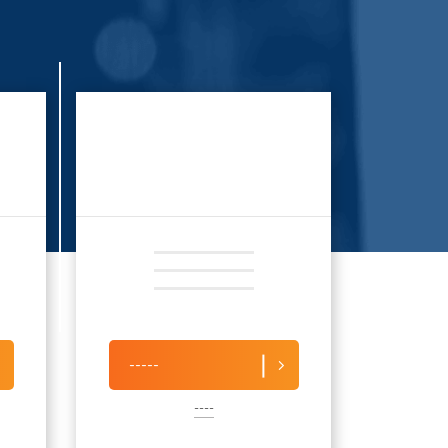
-----
----