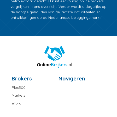
betrouwbaar geacht! U kunt eenvoudig online brokers
vergelijken in ons overzicht. Verder wordt u dagelijks op
de hoogte gehouden van de laatste actualiteiten en
ontwikkelingen op de Nederlandse beleggingsmarkt!
Brokers
Navigeren
Plus500
Markets
eToro