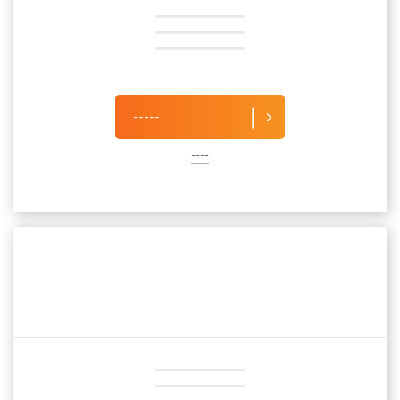
-----
----