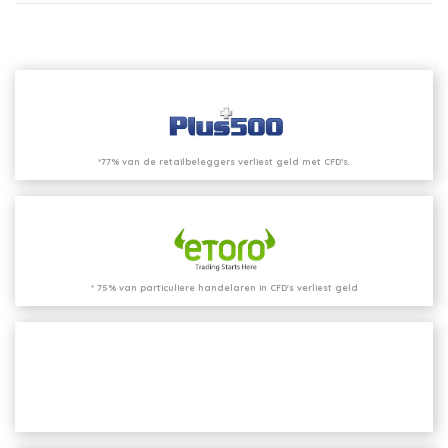
*77% van de retailbeleggers verliest geld met CFD’s.
* 75% van particuliere handelaren in CFD's verliest geld