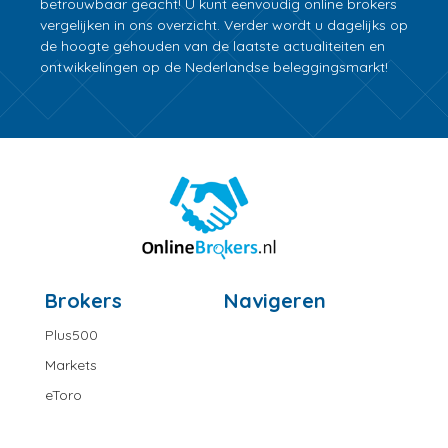
betrouwbaar geacht! U kunt eenvoudig online brokers
vergelijken in ons overzicht. Verder wordt u dagelijks op
de hoogte gehouden van de laatste actualiteiten en
ontwikkelingen op de Nederlandse beleggingsmarkt!
Brokers
Navigeren
Plus500
Markets
eToro