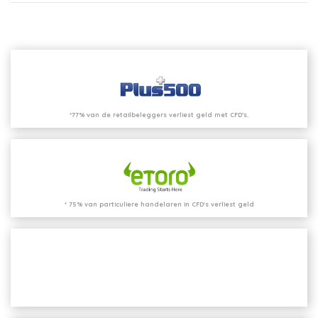
*77% van de retailbeleggers verliest geld met CFD’s.
* 75% van particuliere handelaren in CFD's verliest geld