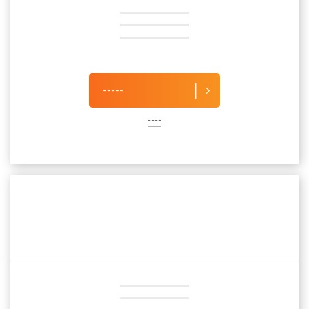
-----
----