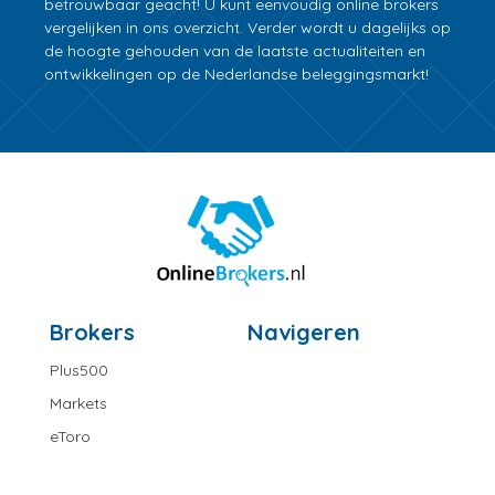
betrouwbaar geacht! U kunt eenvoudig online brokers
vergelijken in ons overzicht. Verder wordt u dagelijks op
de hoogte gehouden van de laatste actualiteiten en
ontwikkelingen op de Nederlandse beleggingsmarkt!
Brokers
Navigeren
Plus500
Markets
eToro