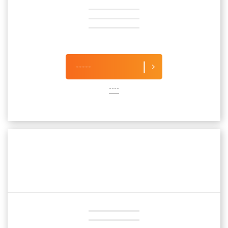
-----
----