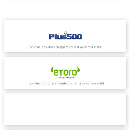
*77% van de retailbeleggers verliest geld met CFD’s.
* 75% van particuliere handelaren in CFD's verliest geld