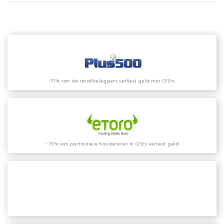
*77% van de retailbeleggers verliest geld met CFD’s.
* 75% van particuliere handelaren in CFD's verliest geld