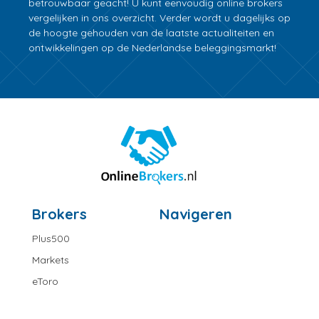
betrouwbaar geacht! U kunt eenvoudig online brokers
vergelijken in ons overzicht. Verder wordt u dagelijks op
de hoogte gehouden van de laatste actualiteiten en
ontwikkelingen op de Nederlandse beleggingsmarkt!
Brokers
Navigeren
Plus500
Markets
eToro