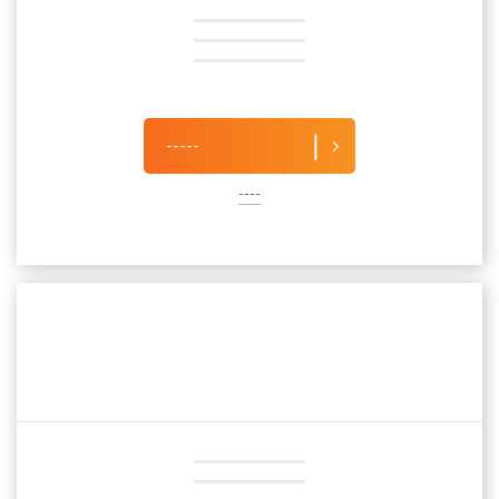
-----
----