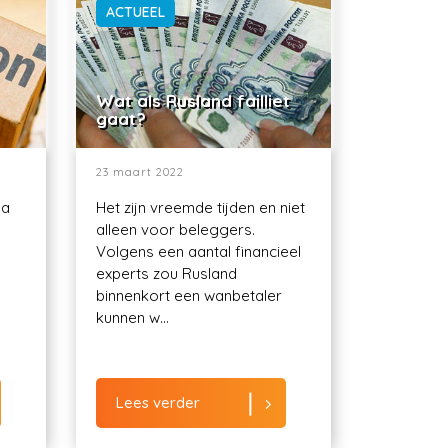
ACTUEEL
Wat als Rusland failliet
gaat?
23 maart 2022
ma
Het zijn vreemde tijden en niet
alleen voor beleggers.
Volgens een aantal financieel
experts zou Rusland
binnenkort een wanbetaler
kunnen w...
Lees verder