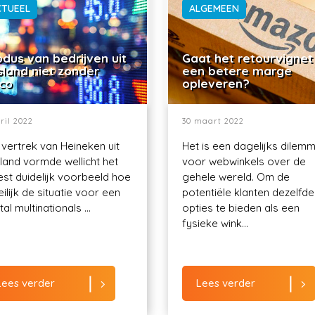
CTUEEL
ALGEMEEN
dus van bedrijven uit
Gaat het retourvignet
sland niet zonder
een betere marge
ico
opleveren?
ril 2022
30 maart 2022
 vertrek van Heineken uit
Het is een dagelijks dilem
land vormde wellicht het
voor webwinkels over de
st duidelijk voorbeeld hoe
gehele wereld. Om de
ilijk de situatie voor een
potentiële klanten dezelfde
al multinationals ...
opties te bieden als een
fysieke wink...
Lees verder
Lees verder