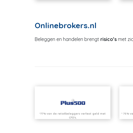
Onlinebrokers.nl
Beleggen en handelen brengt
risico’s
met zic
*77% van de retailbeleggers verliest geld met
* 75% va
CFD’s.