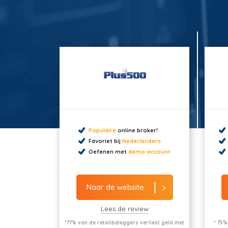
Populaire
online broker!
Favoriet bij
Nederlanders
Oefenen met
demo-account
Naar de website
Lees de review
*77% van de retailbeleggers verliest geld met
* 75%