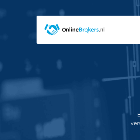
B
ver