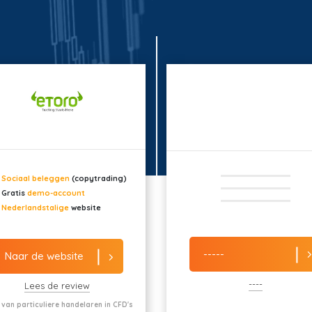
Sociaal beleggen
(copytrading)
Gratis
demo-account
Nederlandstalige
website
-----
Naar de website
----
Lees de review
 van particuliere handelaren in CFD's