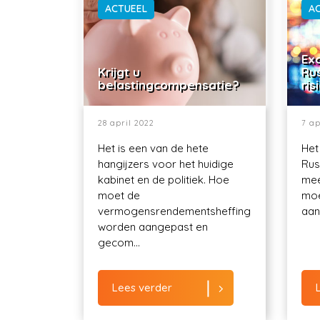
ACTUEEL
A
Exo
Krijgt u
Ru
belastingcompensatie?
ris
28 april 2022
7 ap
Het is een van de hete
Het
hangijzers voor het huidige
Rus
kabinet en de politiek. Hoe
mee
moet de
moe
vermogensrendementsheffing
aant
worden aangepast en
gecom...
Lees verder