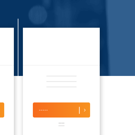
-----
----