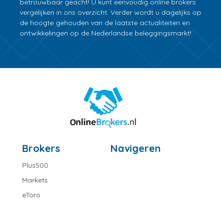
betrouwbaar geacht! U kunt eenvoudig online brokers
vergelijken in ons overzicht. Verder wordt u dagelijks op
de hoogte gehouden van de laatste actualiteiten en
ontwikkelingen op de Nederlandse beleggingsmarkt!
Brokers
Navigeren
Plus500
Markets
eToro