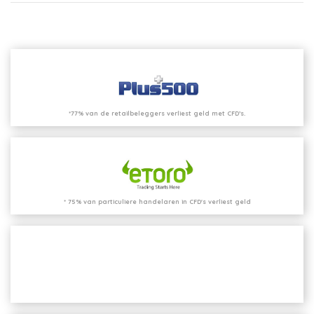
*77% van de retailbeleggers verliest geld met CFD’s.
* 75% van particuliere handelaren in CFD's verliest geld