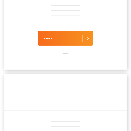
-----
----