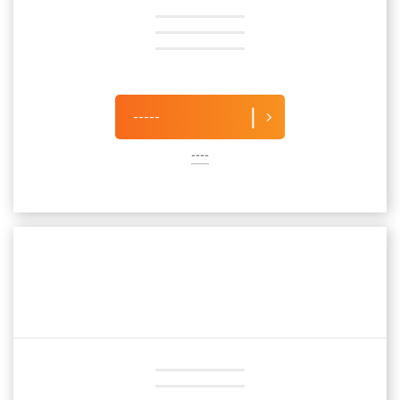
-----
----