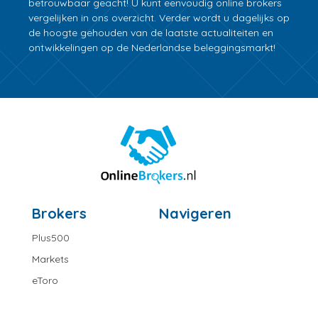
betrouwbaar geacht! U kunt eenvoudig online brokers
vergelijken in ons overzicht. Verder wordt u dagelijks op
de hoogte gehouden van de laatste actualiteiten en
ontwikkelingen op de Nederlandse beleggingsmarkt!
Brokers
Navigeren
Plus500
Markets
eToro