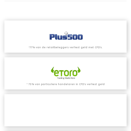
*77% van de retailbeleggers verliest geld met CFD’s.
* 75% van particuliere handelaren in CFD's verliest geld