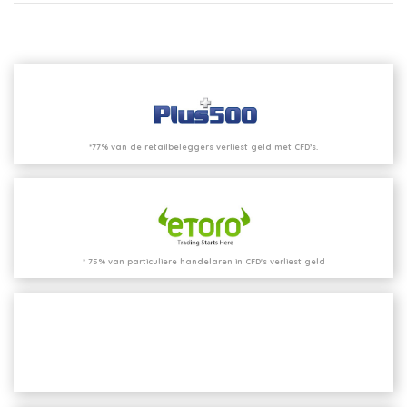
*77% van de retailbeleggers verliest geld met CFD’s.
* 75% van particuliere handelaren in CFD's verliest geld