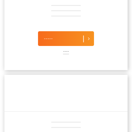
-----
----