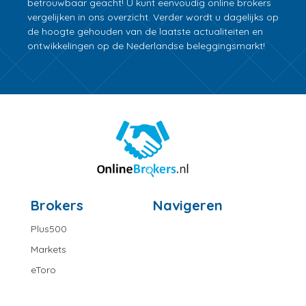
betrouwbaar geacht! U kunt eenvoudig online brokers
vergelijken in ons overzicht. Verder wordt u dagelijks op
de hoogte gehouden van de laatste actualiteiten en
ontwikkelingen op de Nederlandse beleggingsmarkt!
Brokers
Navigeren
Plus500
Markets
eToro