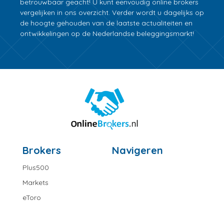
betrouwbaar geacht! U kunt eenvoudig online brokers
vergelijken in ons overzicht. Verder wordt u dagelijks op
de hoogte gehouden van de laatste actualiteiten en
ontwikkelingen op de Nederlandse beleggingsmarkt!
Brokers
Navigeren
Plus500
Markets
eToro