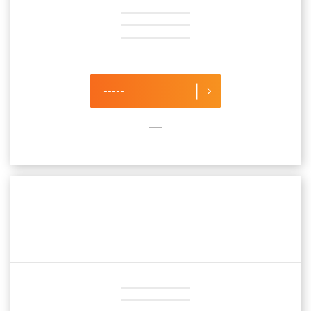
-----
----