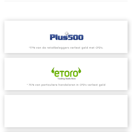
*77% van de retailbeleggers verliest geld met CFD’s.
* 75% van particuliere handelaren in CFD's verliest geld