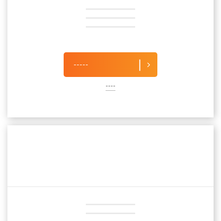
-----
----