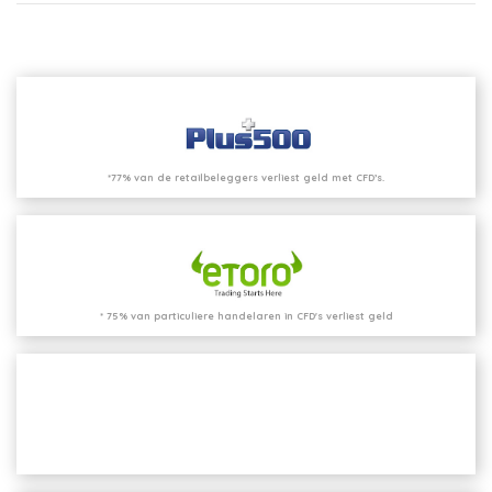
*77% van de retailbeleggers verliest geld met CFD’s.
* 75% van particuliere handelaren in CFD's verliest geld