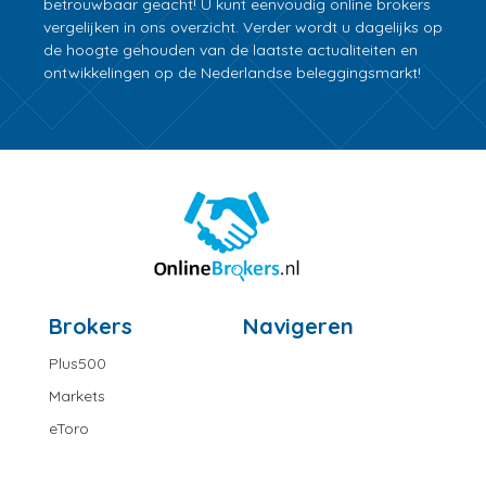
betrouwbaar geacht! U kunt eenvoudig online brokers
vergelijken in ons overzicht. Verder wordt u dagelijks op
de hoogte gehouden van de laatste actualiteiten en
ontwikkelingen op de Nederlandse beleggingsmarkt!
Brokers
Navigeren
Plus500
Markets
eToro