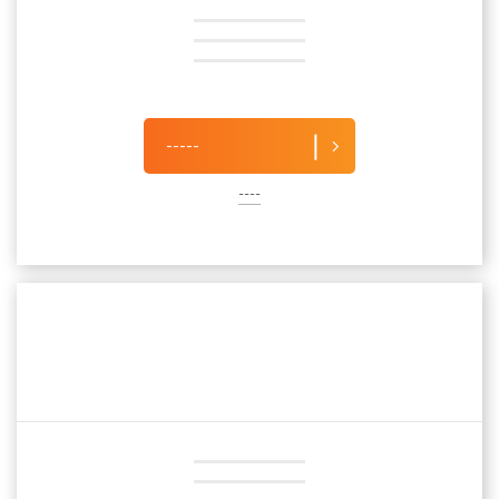
-----
----