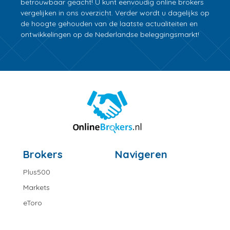
betrouwbaar geacht! U kunt eenvoudig online brokers
vergelijken in ons overzicht. Verder wordt u dagelijks op
de hoogte gehouden van de laatste actualiteiten en
ontwikkelingen op de Nederlandse beleggingsmarkt!
Brokers
Navigeren
Plus500
Markets
eToro