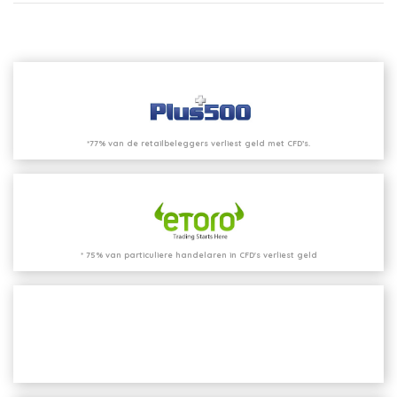
*77% van de retailbeleggers verliest geld met CFD’s.
* 75% van particuliere handelaren in CFD's verliest geld