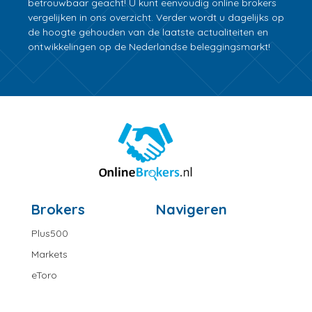
betrouwbaar geacht! U kunt eenvoudig online brokers
vergelijken in ons overzicht. Verder wordt u dagelijks op
de hoogte gehouden van de laatste actualiteiten en
ontwikkelingen op de Nederlandse beleggingsmarkt!
Brokers
Navigeren
Plus500
Markets
eToro