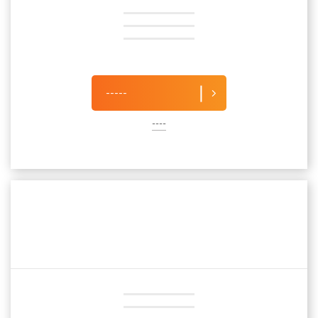
-----
----