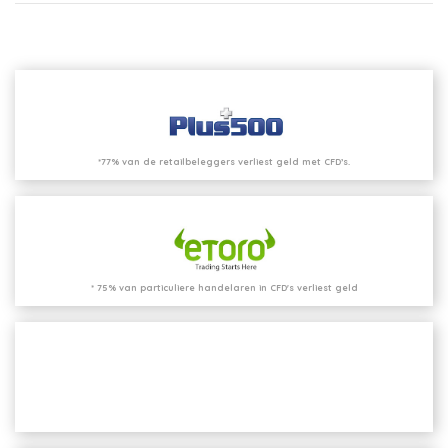
*77% van de retailbeleggers verliest geld met CFD’s.
* 75% van particuliere handelaren in CFD's verliest geld