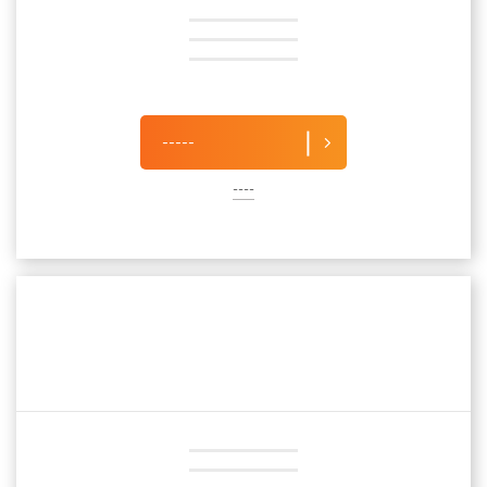
-----
----