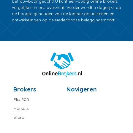
betrouwbaar geacht! U kunt eenvoudig online brokers
vergelijken in ons overzicht. Verder wordt u dagelijks op
de hoogte gehouden van de laatste actualiteiten en
ontwikkelingen op de Nederlandse beleggingsmarkt!
Brokers
Navigeren
Plus500
Markets
eToro