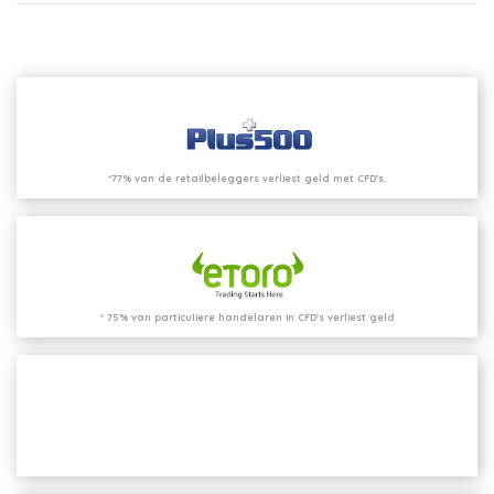
*77% van de retailbeleggers verliest geld met CFD’s.
* 75% van particuliere handelaren in CFD's verliest geld