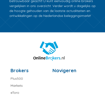
betrouwbaar geacht! U kunt eenvoudig online brokers
vergelijken in ons overzicht. Verder wordt u dagelijks op
de hoogte gehouden van de laatste actualiteiten en
ontwikkelingen op de Nederlandse beleggingsmarkt!
Brokers
Navigeren
Plus500
Markets
eToro