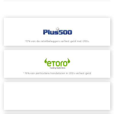
*77% van de retailbeleggers verliest geld met CFD’s.
* 75% van particuliere handelaren in CFD's verliest geld