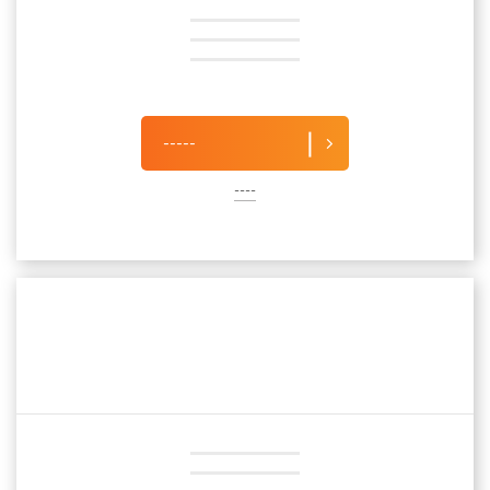
-----
----