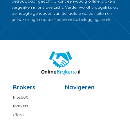
betrouwbaar geacht! U kunt eenvoudig online brokers
vergelijken in ons overzicht. Verder wordt u dagelijks op
de hoogte gehouden van de laatste actualiteiten en
ontwikkelingen op de Nederlandse beleggingsmarkt!
Brokers
Navigeren
Plus500
Markets
eToro