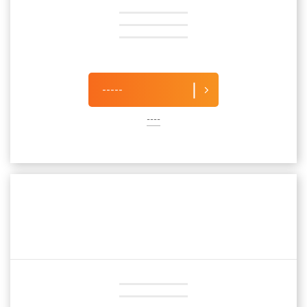
-----
----