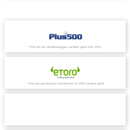
*77% van de retailbeleggers verliest geld met CFD’s.
* 75% van particuliere handelaren in CFD's verliest geld