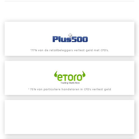
*77% van de retailbeleggers verliest geld met CFD’s.
* 75% van particuliere handelaren in CFD's verliest geld