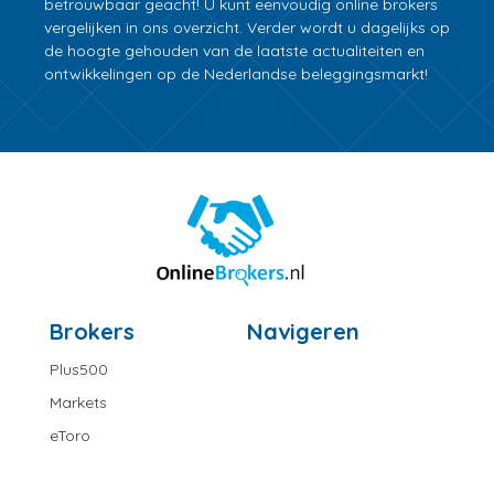
betrouwbaar geacht! U kunt eenvoudig online brokers
vergelijken in ons overzicht. Verder wordt u dagelijks op
de hoogte gehouden van de laatste actualiteiten en
ontwikkelingen op de Nederlandse beleggingsmarkt!
Brokers
Navigeren
Plus500
Markets
eToro