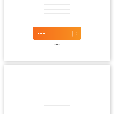
-----
----