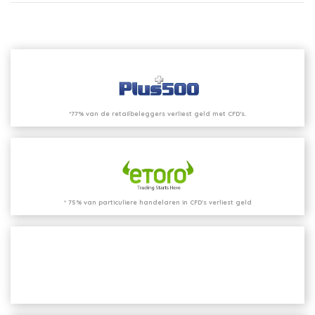
*77% van de retailbeleggers verliest geld met CFD’s.
* 75% van particuliere handelaren in CFD's verliest geld