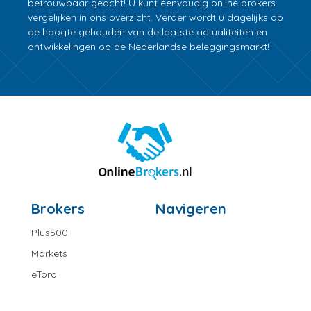
betrouwbaar geacht! U kunt eenvoudig online brokers
vergelijken in ons overzicht. Verder wordt u dagelijks op
de hoogte gehouden van de laatste actualiteiten en
ontwikkelingen op de Nederlandse beleggingsmarkt!
Brokers
Navigeren
Plus500
Markets
eToro