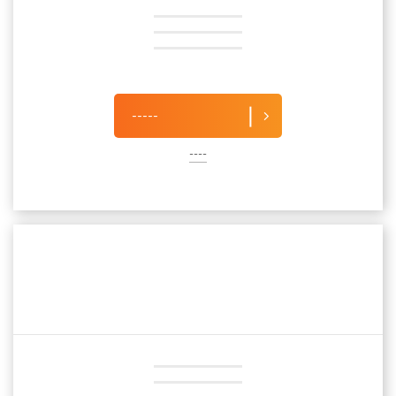
-----
----