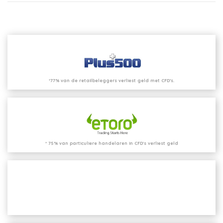
*77% van de retailbeleggers verliest geld met CFD’s.
* 75% van particuliere handelaren in CFD's verliest geld