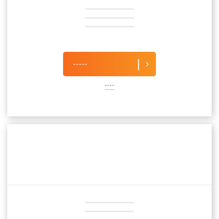
-----
----