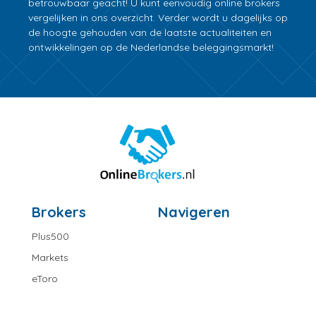
betrouwbaar geacht! U kunt eenvoudig online brokers
vergelijken in ons overzicht. Verder wordt u dagelijks op
de hoogte gehouden van de laatste actualiteiten en
ontwikkelingen op de Nederlandse beleggingsmarkt!
Brokers
Navigeren
Plus500
Markets
eToro