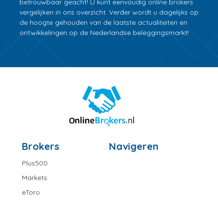
betrouwbaar geacht! U kunt eenvoudig online brokers
vergelijken in ons overzicht. Verder wordt u dagelijks op
de hoogte gehouden van de laatste actualiteiten en
ontwikkelingen op de Nederlandse beleggingsmarkt!
Brokers
Navigeren
Plus500
Markets
eToro