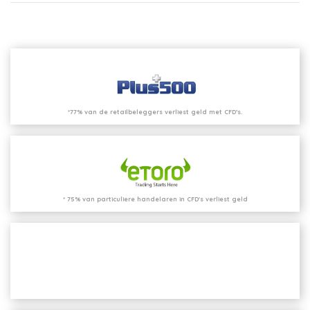
*77% van de retailbeleggers verliest geld met CFD’s.
* 75% van particuliere handelaren in CFD's verliest geld