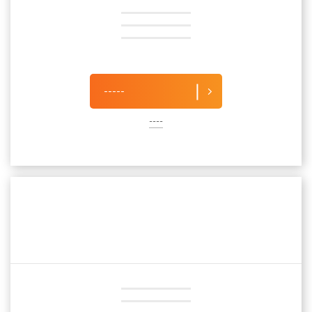
-----
----