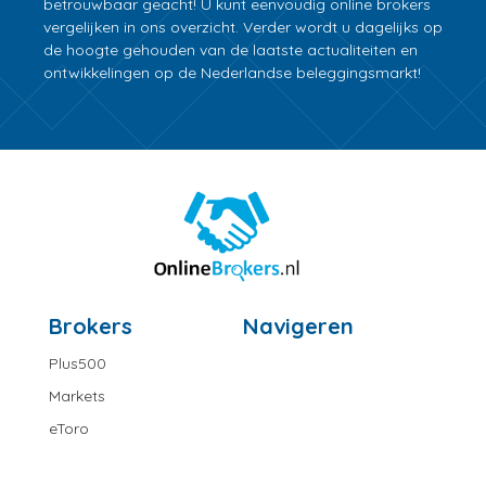
betrouwbaar geacht! U kunt eenvoudig online brokers
vergelijken in ons overzicht. Verder wordt u dagelijks op
de hoogte gehouden van de laatste actualiteiten en
ontwikkelingen op de Nederlandse beleggingsmarkt!
Brokers
Navigeren
Plus500
Markets
eToro