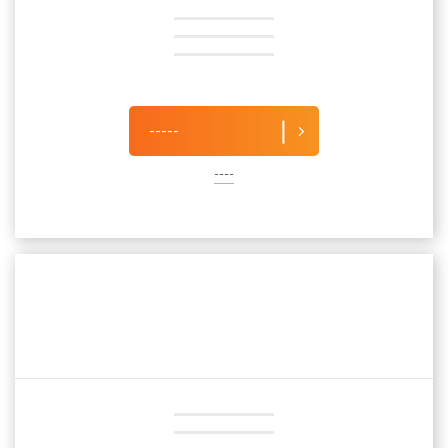
-----
----