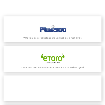
*77% van de retailbeleggers verliest geld met CFD’s.
* 75% van particuliere handelaren in CFD's verliest geld