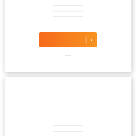
-----
----