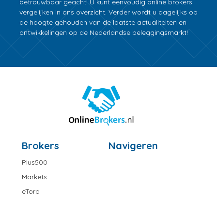
betrouwbaar geacht! U kunt eenvoudig online brokers
vergelijken in ons overzicht. Verder wordt u dagelijks op
de hoogte gehouden van de laatste actualiteiten en
ontwikkelingen op de Nederlandse beleggingsmarkt!
Brokers
Navigeren
Plus500
Markets
eToro