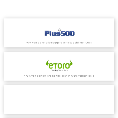
*77% van de retailbeleggers verliest geld met CFD’s.
* 75% van particuliere handelaren in CFD's verliest geld