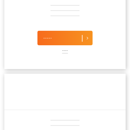
-----
----