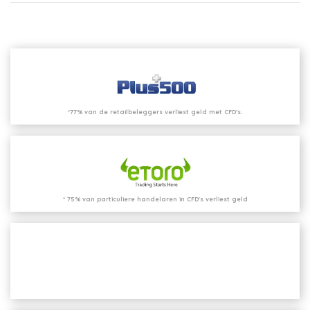
*77% van de retailbeleggers verliest geld met CFD’s.
* 75% van particuliere handelaren in CFD's verliest geld