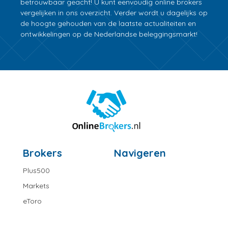
betrouwbaar geacht! U kunt eenvoudig online brokers
vergelijken in ons overzicht. Verder wordt u dagelijks op
de hoogte gehouden van de laatste actualiteiten en
ontwikkelingen op de Nederlandse beleggingsmarkt!
Brokers
Navigeren
Plus500
Markets
eToro