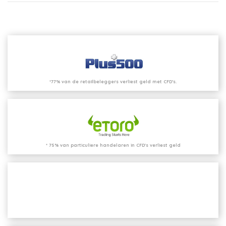
*77% van de retailbeleggers verliest geld met CFD’s.
* 75% van particuliere handelaren in CFD's verliest geld