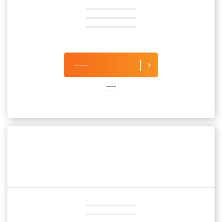
-----
----