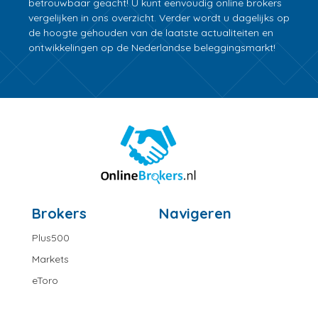
betrouwbaar geacht! U kunt eenvoudig online brokers
vergelijken in ons overzicht. Verder wordt u dagelijks op
de hoogte gehouden van de laatste actualiteiten en
ontwikkelingen op de Nederlandse beleggingsmarkt!
Brokers
Navigeren
Plus500
Markets
eToro