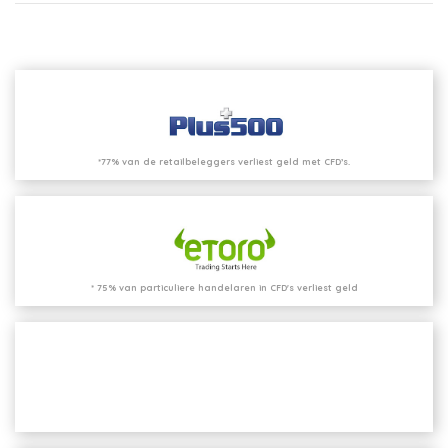
*77% van de retailbeleggers verliest geld met CFD’s.
* 75% van particuliere handelaren in CFD's verliest geld