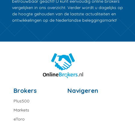
betrouwbaar geacht! U kunt eenvoudig online brokers
vergelijken in ons overzicht. Verder wordt u dagelijks op
de hoogte gehouden van de laatste actualiteiten en
ontwikkelingen op de Nederlandse beleggingsmarkt!
Brokers
Navigeren
Plus500
Markets
eToro