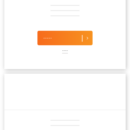
-----
----