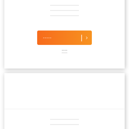
-----
----