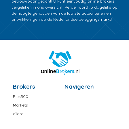
betrouwbaar geacht! U kunt eenvoudig online brokers
vergelijken in ons overzicht. Verder wordt u dagelijks op
de hoogte gehouden van de laatste actualiteiten en
ontwikkelingen op de Nederlandse beleggingsmarkt!
Brokers
Navigeren
Plus500
Markets
eToro