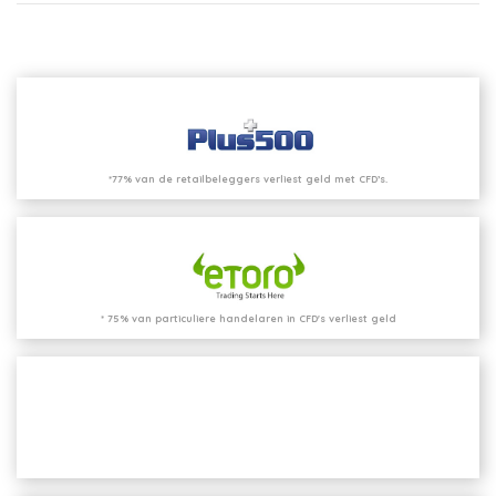
*77% van de retailbeleggers verliest geld met CFD’s.
* 75% van particuliere handelaren in CFD's verliest geld