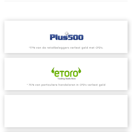
*77% van de retailbeleggers verliest geld met CFD’s.
* 75% van particuliere handelaren in CFD's verliest geld