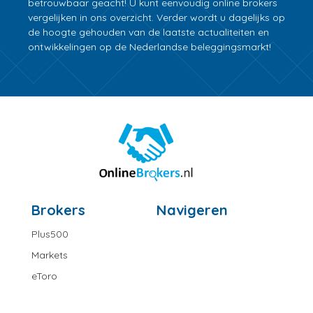
betrouwbaar geacht! U kunt eenvoudig online brokers
vergelijken in ons overzicht. Verder wordt u dagelijks op
de hoogte gehouden van de laatste actualiteiten en
ontwikkelingen op de Nederlandse beleggingsmarkt!
Brokers
Navigeren
Plus500
Markets
eToro