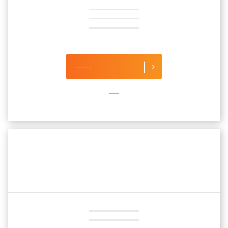
-----
----