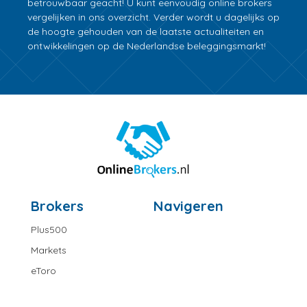
betrouwbaar geacht! U kunt eenvoudig online brokers
vergelijken in ons overzicht. Verder wordt u dagelijks op
de hoogte gehouden van de laatste actualiteiten en
ontwikkelingen op de Nederlandse beleggingsmarkt!
Brokers
Navigeren
Plus500
Markets
eToro