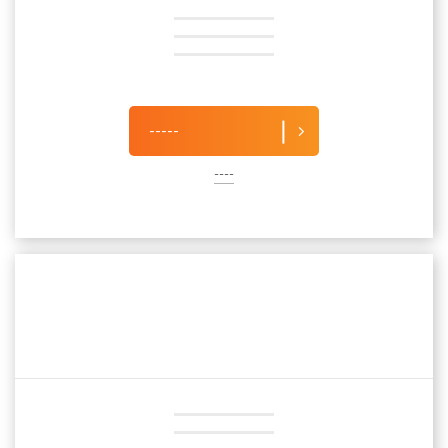
-----
----