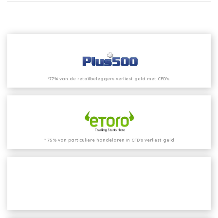
*77% van de retailbeleggers verliest geld met CFD’s.
* 75% van particuliere handelaren in CFD's verliest geld