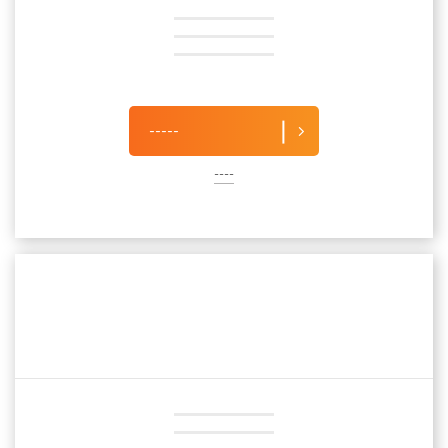
-----
----