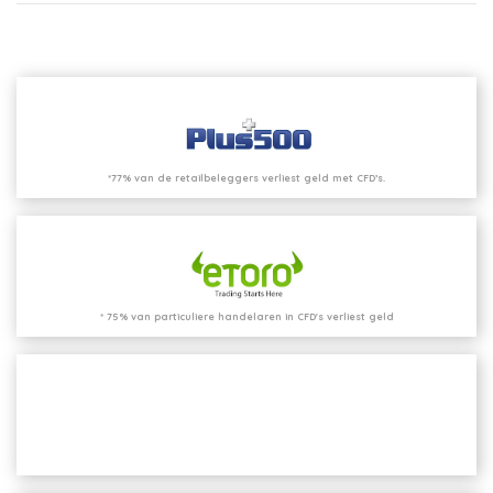
*77% van de retailbeleggers verliest geld met CFD’s.
* 75% van particuliere handelaren in CFD's verliest geld