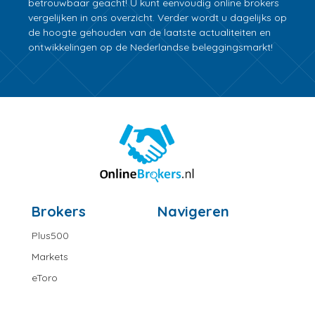
betrouwbaar geacht! U kunt eenvoudig online brokers
vergelijken in ons overzicht. Verder wordt u dagelijks op
de hoogte gehouden van de laatste actualiteiten en
ontwikkelingen op de Nederlandse beleggingsmarkt!
Brokers
Navigeren
Plus500
Markets
eToro