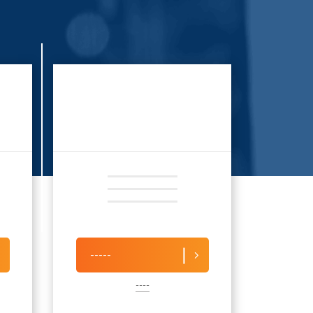
-----
----