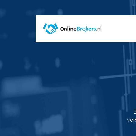
B
ver