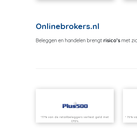
Onlinebrokers.nl
Beleggen en handelen brengt
risico’s
met zic
*77% van de retailbeleggers verliest geld met
* 75% va
CFD’s.