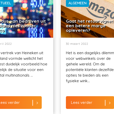
CTUEEL
ALGEMEEN
dus van bedrijven uit
Gaat het retourvignet
sland niet zonder
een betere marge
ico
opleveren?
ril 2022
30 maart 2022
 vertrek van Heineken uit
Het is een dagelijks dilem
land vormde wellicht het
voor webwinkels over de
st duidelijk voorbeeld hoe
gehele wereld. Om de
ilijk de situatie voor een
potentiële klanten dezelfde
al multinationals ...
opties te bieden als een
fysieke wink...
Lees verder
Lees verder