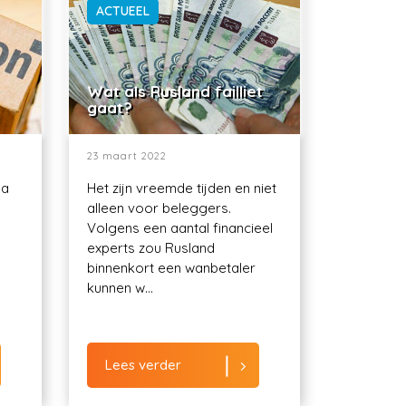
ACTUEEL
Wat als Rusland failliet
gaat?
23 maart 2022
ma
Het zijn vreemde tijden en niet
alleen voor beleggers.
Volgens een aantal financieel
experts zou Rusland
binnenkort een wanbetaler
kunnen w...
Lees verder