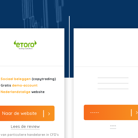
Sociaal beleggen
(copytrading)
Gratis
demo-account
Nederlandstalige
website
-----
Naar de website
----
Lees de review
 van particuliere handelaren in CFD's