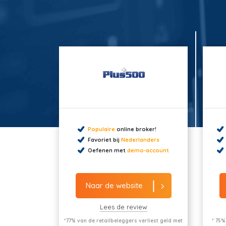
Populaire
online broker!
Favoriet bij
Nederlanders
Oefenen met
demo-account
Naar de website
Lees de review
*77% van de retailbeleggers verliest geld met
* 75%