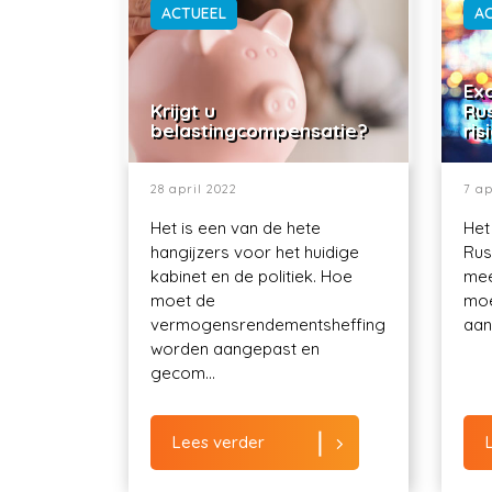
ACTUEEL
A
Exo
Krijgt u
Ru
belastingcompensatie?
ris
28 april 2022
7 ap
Het is een van de hete
Het
hangijzers voor het huidige
Rus
kabinet en de politiek. Hoe
mee
moet de
moe
vermogensrendementsheffing
aant
worden aangepast en
gecom...
Lees verder