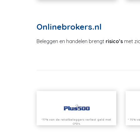
Onlinebrokers.nl
Beleggen en handelen brengt
risico’s
met zic
*77% van de retailbeleggers verliest geld met
* 75% va
CFD’s.