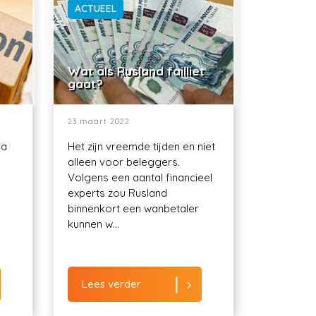
ACTUEEL
Wat als Rusland failliet
gaat?
23 maart 2022
ma
Het zijn vreemde tijden en niet
alleen voor beleggers.
Volgens een aantal financieel
experts zou Rusland
binnenkort een wanbetaler
kunnen w...
Lees verder