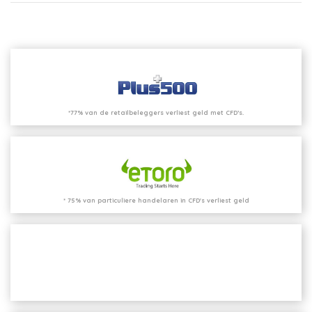
*77% van de retailbeleggers verliest geld met CFD’s.
* 75% van particuliere handelaren in CFD's verliest geld