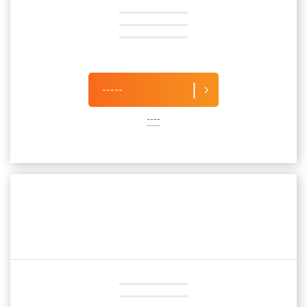
-----
----