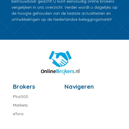
betrouwbaar geacht! U kunt eenvoudig online brokers
vergelijken in ons overzicht. Verder wordt u dagelijks op
de hoogte gehouden van de laatste actualiteiten en
ontwikkelingen op de Nederlandse beleggingsmarkt!
Brokers
Navigeren
Plus500
Markets
eToro