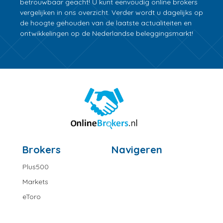
betrouwbaar geacht! U kunt eenvoudig online brokers
vergelijken in ons overzicht. Verder wordt u dagelijks op
de hoogte gehouden van de laatste actualiteiten en
ontwikkelingen op de Nederlandse beleggingsmarkt!
Brokers
Navigeren
Plus500
Markets
eToro