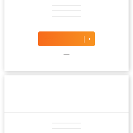
-----
----