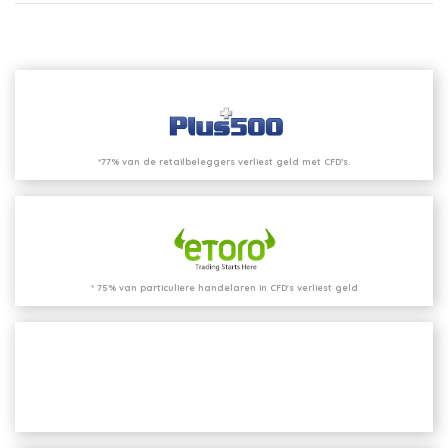
*77% van de retailbeleggers verliest geld met CFD’s.
* 75% van particuliere handelaren in CFD's verliest geld