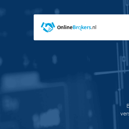
B
ver