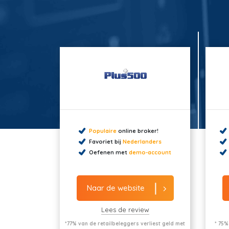
Populaire
online broker!
Favoriet bij
Nederlanders
Oefenen met
demo-account
Naar de website
Lees de review
*77% van de retailbeleggers verliest geld met
* 75%