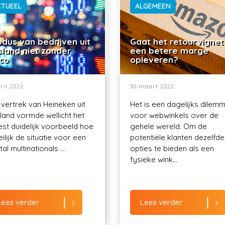
CTUEEL
ALGEMEEN
dus van bedrijven uit
Gaat het retourvignet
sland niet zonder
een betere marge
ico
opleveren?
ril 2022
30 maart 2022
 vertrek van Heineken uit
Het is een dagelijks dilem
land vormde wellicht het
voor webwinkels over de
st duidelijk voorbeeld hoe
gehele wereld. Om de
ilijk de situatie voor een
potentiële klanten dezelfde
al multinationals ...
opties te bieden als een
fysieke wink...
Lees verder
Lees verder