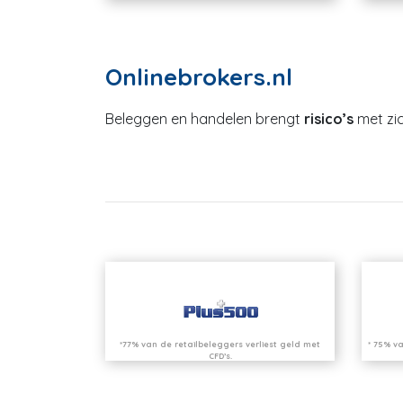
Onlinebrokers.nl
Beleggen en handelen brengt
risico’s
met zic
*77% van de retailbeleggers verliest geld met
* 75% va
CFD’s.