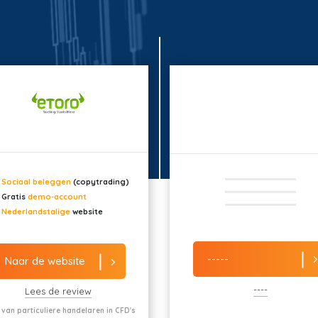
Sociaal beleggen
(copytrading)
Gratis
demo-account
Nederlandstalige
website
-----
Naar de website
----
Lees de review
 van particuliere handelaren in CFD's