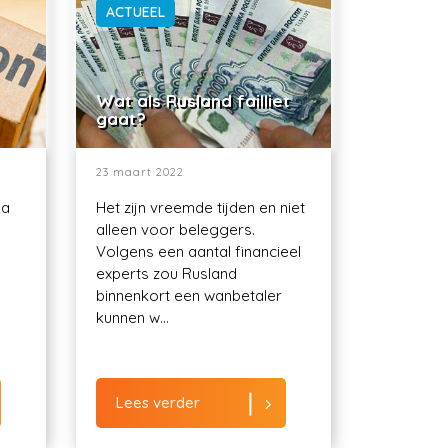
ACTUEEL
Wat als Rusland failliet
gaat?
23 maart 2022
ma
Het zijn vreemde tijden en niet
alleen voor beleggers.
Volgens een aantal financieel
experts zou Rusland
binnenkort een wanbetaler
kunnen w...
Lees verder