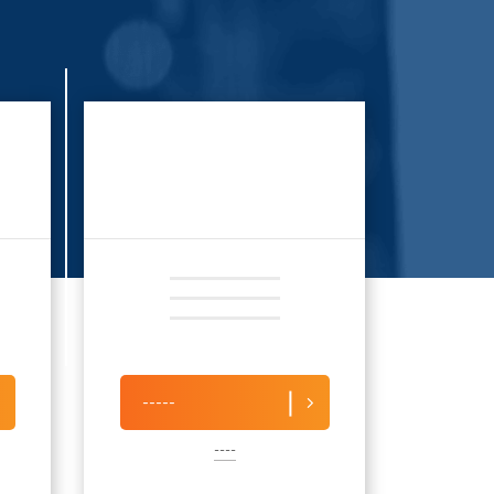
-----
----