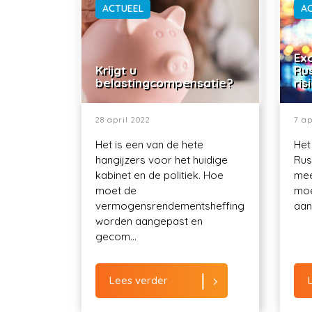
ACTUEEL
A
Exo
Krijgt u
Ru
belastingcompensatie?
ris
28 april 2022
7 ap
Het is een van de hete
Het
hangijzers voor het huidige
Rus
kabinet en de politiek. Hoe
mee
moet de
moe
vermogensrendementsheffing
aant
worden aangepast en
gecom...
Lees verder