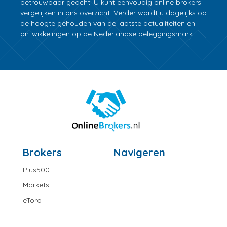
betrouwbaar geacht! U kunt eenvoudig online brokers
vergelijken in ons overzicht. Verder wordt u dagelijks op
de hoogte gehouden van de laatste actualiteiten en
ontwikkelingen op de Nederlandse beleggingsmarkt!
Brokers
Navigeren
Plus500
Markets
eToro