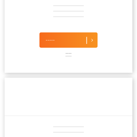
-----
----