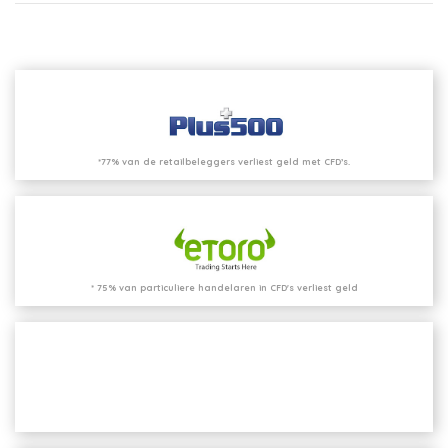
*77% van de retailbeleggers verliest geld met CFD’s.
* 75% van particuliere handelaren in CFD's verliest geld