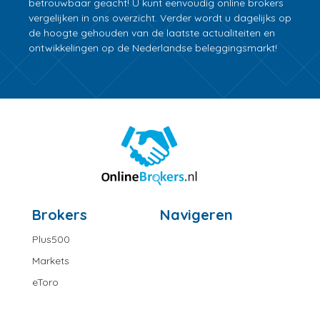
betrouwbaar geacht! U kunt eenvoudig online brokers
vergelijken in ons overzicht. Verder wordt u dagelijks op
de hoogte gehouden van de laatste actualiteiten en
ontwikkelingen op de Nederlandse beleggingsmarkt!
Brokers
Navigeren
Plus500
Markets
eToro