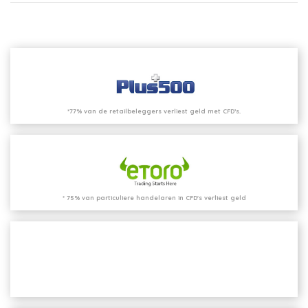
*77% van de retailbeleggers verliest geld met CFD’s.
* 75% van particuliere handelaren in CFD's verliest geld