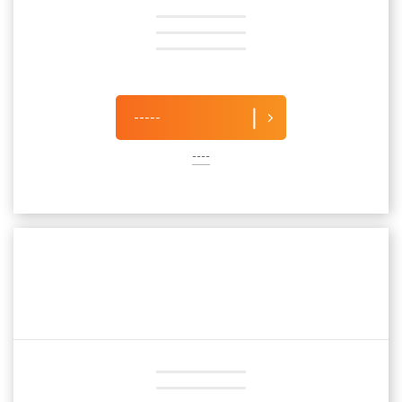
-----
----