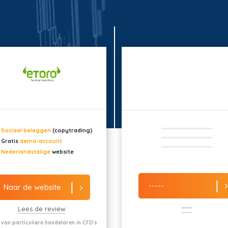
Sociaal beleggen
(copytrading)
Gratis
demo-account
Nederlandstalige
website
-----
Naar de website
----
Lees de review
 van particuliere handelaren in CFD's