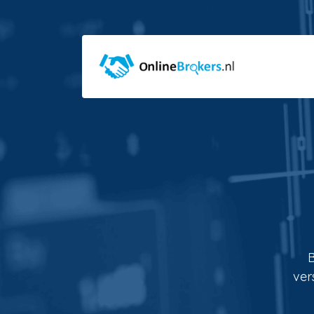
B
ver