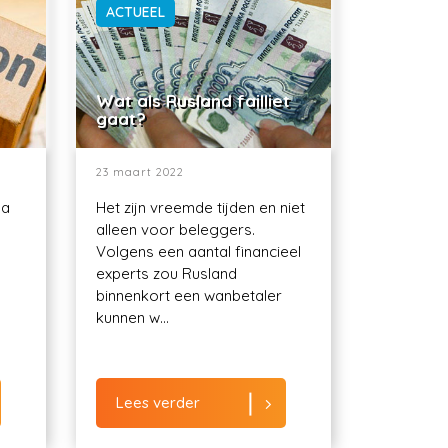
ACTUEEL
Wat als Rusland failliet
gaat?
23 maart 2022
ma
Het zijn vreemde tijden en niet
alleen voor beleggers.
Volgens een aantal financieel
experts zou Rusland
binnenkort een wanbetaler
kunnen w...
Lees verder