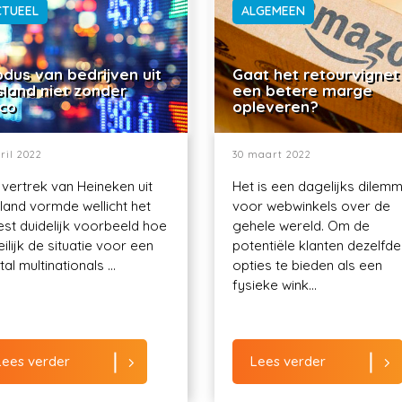
CTUEEL
ALGEMEEN
dus van bedrijven uit
Gaat het retourvignet
sland niet zonder
een betere marge
ico
opleveren?
ril 2022
30 maart 2022
 vertrek van Heineken uit
Het is een dagelijks dilem
land vormde wellicht het
voor webwinkels over de
st duidelijk voorbeeld hoe
gehele wereld. Om de
ilijk de situatie voor een
potentiële klanten dezelfde
al multinationals ...
opties te bieden als een
fysieke wink...
Lees verder
Lees verder