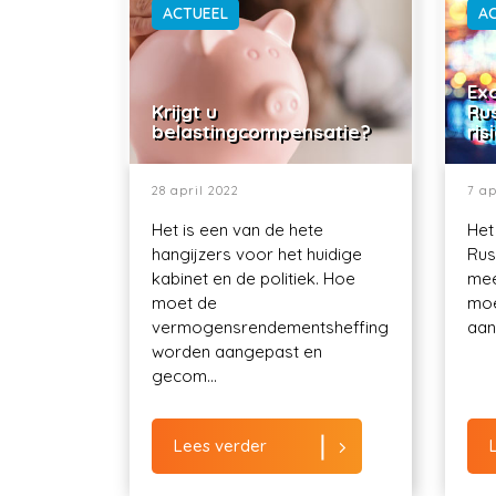
ACTUEEL
A
Exo
Krijgt u
Ru
belastingcompensatie?
ris
28 april 2022
7 ap
Het is een van de hete
Het
hangijzers voor het huidige
Rus
kabinet en de politiek. Hoe
mee
moet de
moe
vermogensrendementsheffing
aant
worden aangepast en
gecom...
Lees verder