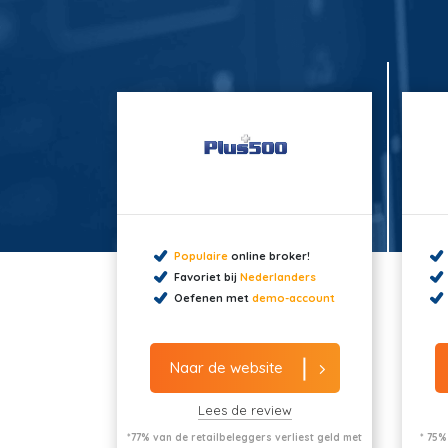
Populaire
online broker!
Favoriet bij
Nederlanders
Oefenen met
demo-account
Naar de website
Lees de review
*77% van de retailbeleggers verliest geld met
* 75%