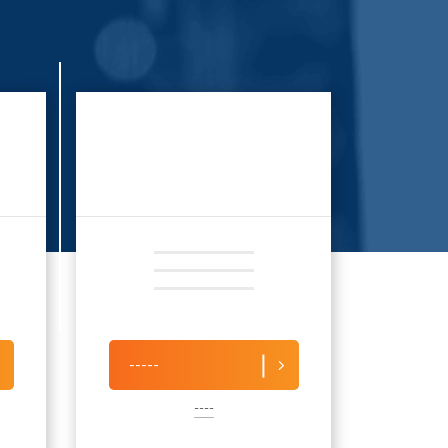
-----
----