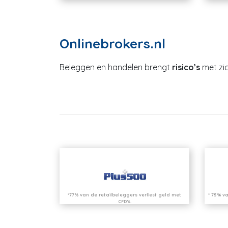
Onlinebrokers.nl
Beleggen en handelen brengt
risico’s
met zic
*77% van de retailbeleggers verliest geld met
* 75% va
CFD’s.