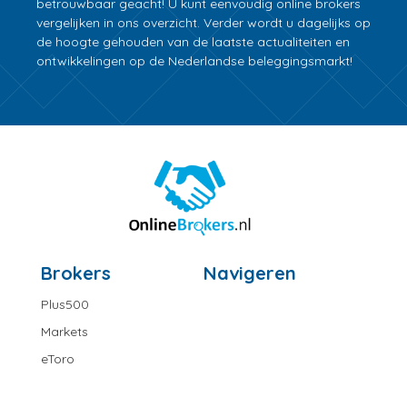
betrouwbaar geacht! U kunt eenvoudig online brokers
vergelijken in ons overzicht. Verder wordt u dagelijks op
de hoogte gehouden van de laatste actualiteiten en
ontwikkelingen op de Nederlandse beleggingsmarkt!
Brokers
Navigeren
Plus500
Markets
eToro