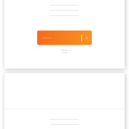
-----
----