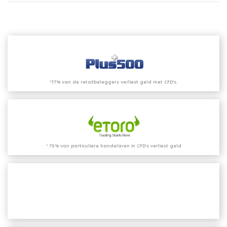
*77% van de retailbeleggers verliest geld met CFD’s.
* 75% van particuliere handelaren in CFD's verliest geld