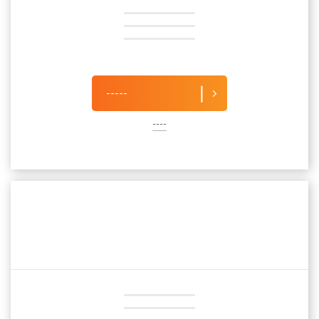
-----
----