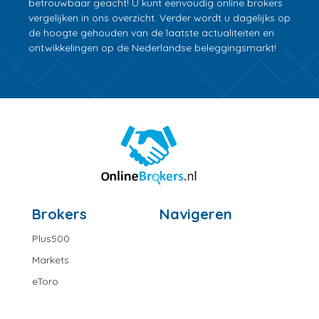
betrouwbaar geacht! U kunt eenvoudig online brokers
vergelijken in ons overzicht. Verder wordt u dagelijks op
de hoogte gehouden van de laatste actualiteiten en
ontwikkelingen op de Nederlandse beleggingsmarkt!
Brokers
Navigeren
Plus500
Markets
eToro