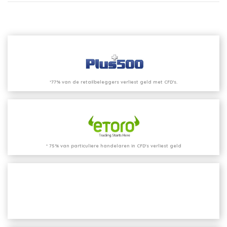
*77% van de retailbeleggers verliest geld met CFD’s.
* 75% van particuliere handelaren in CFD's verliest geld