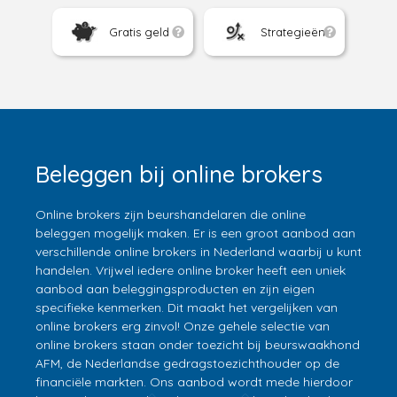
Gratis geld
Strategieën
Beleggen bij online brokers
Online brokers zijn beurshandelaren die online
beleggen mogelijk maken. Er is een groot aanbod aan
verschillende online brokers in Nederland waarbij u kunt
handelen. Vrijwel iedere online broker heeft een uniek
aanbod aan beleggingsproducten en zijn eigen
specifieke kenmerken. Dit maakt het vergelijken van
online brokers erg zinvol! Onze gehele selectie van
online brokers staan onder toezicht bij beurswaakhond
AFM, de Nederlandse gedragstoezichthouder op de
financiële markten. Ons aanbod wordt mede hierdoor