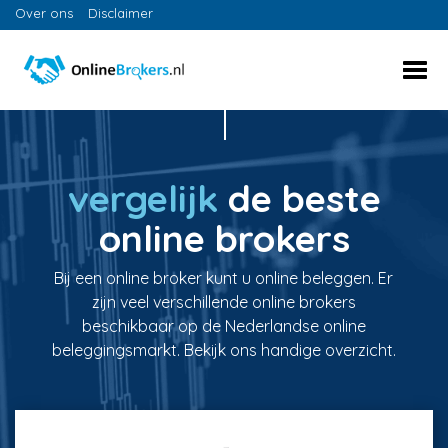
Over ons
Disclaimer
vergelijk
de beste
online brokers
Bij een online broker kunt u online beleggen. Er
zijn veel verschillende online brokers
beschikbaar op de Nederlandse online
beleggingsmarkt. Bekijk ons handige overzicht.