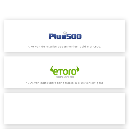
*77% van de retailbeleggers verliest geld met CFD’s.
* 75% van particuliere handelaren in CFD's verliest geld