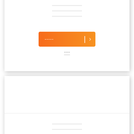
-----
----