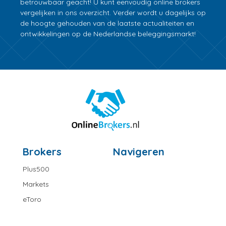
betrouwbaar geacht! U kunt eenvoudig online brokers
vergelijken in ons overzicht. Verder wordt u dagelijks op
de hoogte gehouden van de laatste actualiteiten en
ontwikkelingen op de Nederlandse beleggingsmarkt!
Brokers
Navigeren
Plus500
Markets
eToro