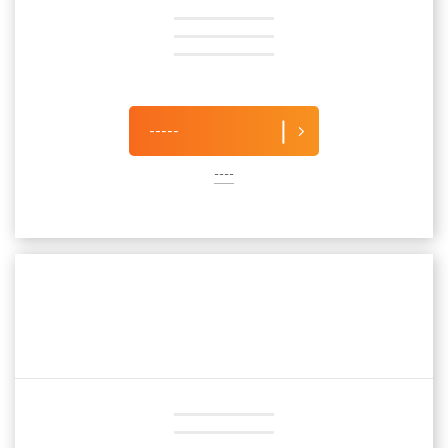
-----
----