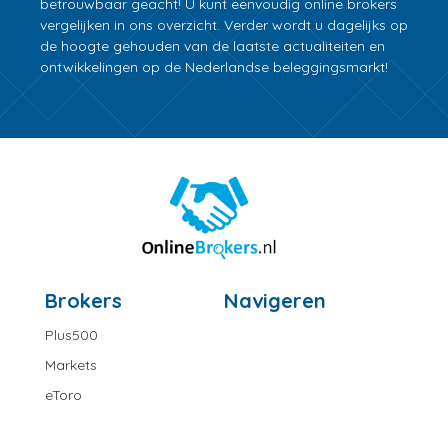
betrouwbaar geacht! U kunt eenvoudig online brokers
vergelijken in ons overzicht. Verder wordt u dagelijks op
de hoogte gehouden van de laatste actualiteiten en
ontwikkelingen op de Nederlandse beleggingsmarkt!
Brokers
Navigeren
Plus500
Markets
eToro