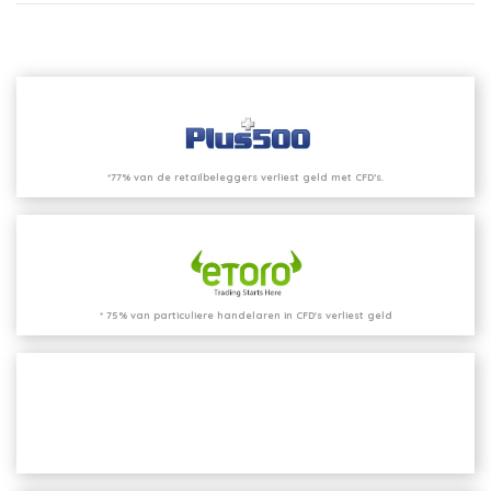
*77% van de retailbeleggers verliest geld met CFD’s.
* 75% van particuliere handelaren in CFD's verliest geld