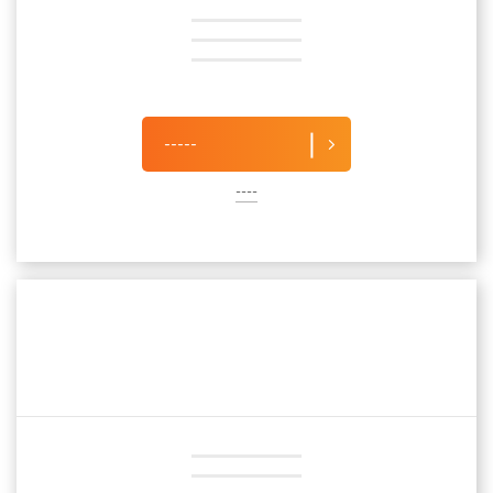
-----
----