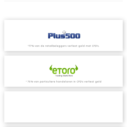
*77% van de retailbeleggers verliest geld met CFD’s.
* 75% van particuliere handelaren in CFD's verliest geld