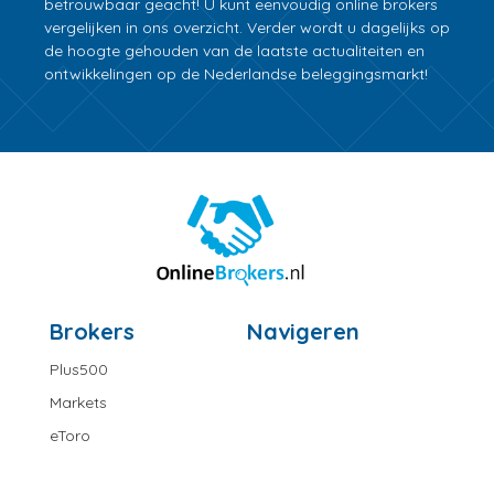
betrouwbaar geacht! U kunt eenvoudig online brokers
vergelijken in ons overzicht. Verder wordt u dagelijks op
de hoogte gehouden van de laatste actualiteiten en
ontwikkelingen op de Nederlandse beleggingsmarkt!
Brokers
Navigeren
Plus500
Markets
eToro