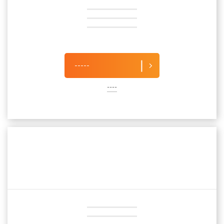
-----
----