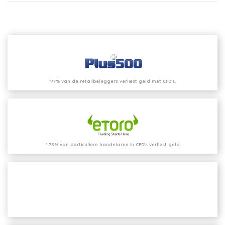
*77% van de retailbeleggers verliest geld met CFD’s.
* 75% van particuliere handelaren in CFD's verliest geld