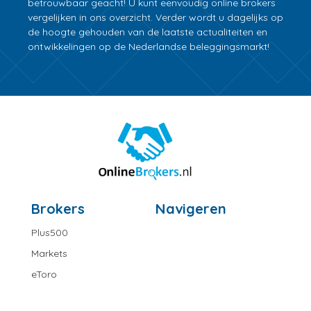
betrouwbaar geacht! U kunt eenvoudig online brokers
vergelijken in ons overzicht. Verder wordt u dagelijks op
de hoogte gehouden van de laatste actualiteiten en
ontwikkelingen op de Nederlandse beleggingsmarkt!
Brokers
Navigeren
Plus500
Markets
eToro