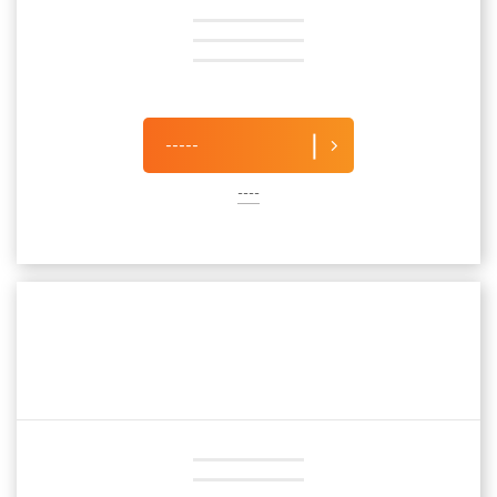
-----
----