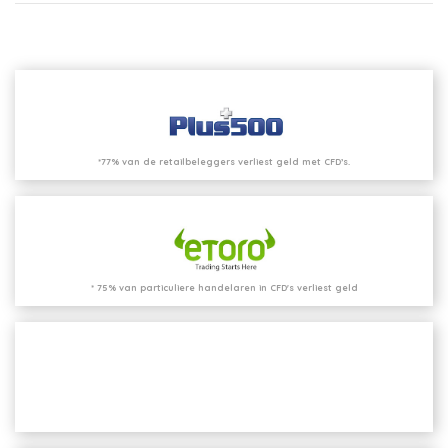
*77% van de retailbeleggers verliest geld met CFD’s.
* 75% van particuliere handelaren in CFD's verliest geld