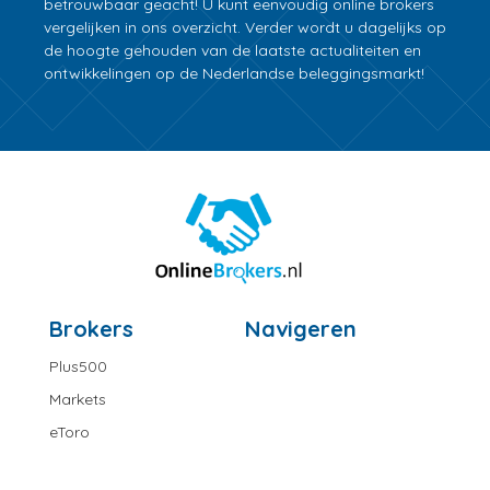
betrouwbaar geacht! U kunt eenvoudig online brokers
vergelijken in ons overzicht. Verder wordt u dagelijks op
de hoogte gehouden van de laatste actualiteiten en
ontwikkelingen op de Nederlandse beleggingsmarkt!
Brokers
Navigeren
Plus500
Markets
eToro