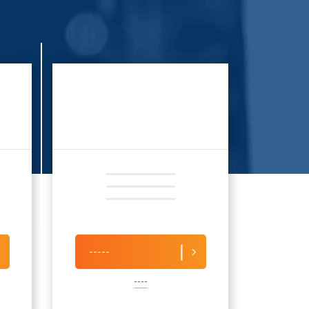
-----
----