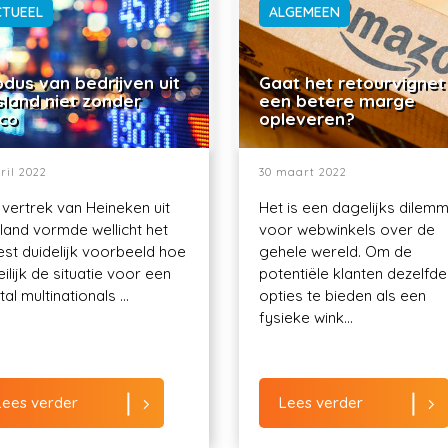
CTUEEL
ALGEMEEN
dus van bedrijven uit
Gaat het retourvignet
sland niet zonder
een betere marge
ico
opleveren?
ril 2022
30 maart 2022
 vertrek van Heineken uit
Het is een dagelijks dilem
land vormde wellicht het
voor webwinkels over de
st duidelijk voorbeeld hoe
gehele wereld. Om de
ilijk de situatie voor een
potentiële klanten dezelfde
al multinationals ...
opties te bieden als een
fysieke wink...
Lees verder
Lees verder