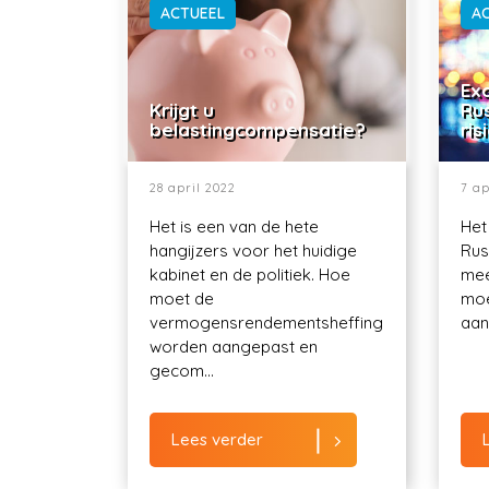
ACTUEEL
A
Exo
Krijgt u
Ru
belastingcompensatie?
ris
28 april 2022
7 ap
Het is een van de hete
Het
hangijzers voor het huidige
Rus
kabinet en de politiek. Hoe
mee
moet de
moe
vermogensrendementsheffing
aant
worden aangepast en
gecom...
Lees verder