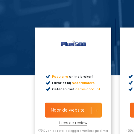
Populaire
online broker!
Favoriet bij
Nederlanders
Oefenen met
demo-account
Naar de website
Lees de review
*77% van de retailbeleggers verliest geld met
* 75%