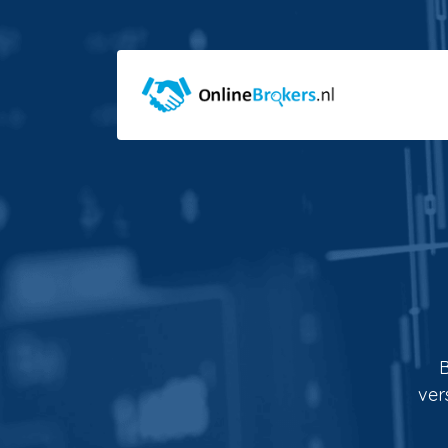
B
ver