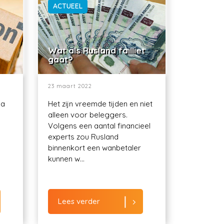
ACTUEEL
Wat als Rusland failliet
gaat?
23 maart 2022
ma
Het zijn vreemde tijden en niet
alleen voor beleggers.
Volgens een aantal financieel
experts zou Rusland
binnenkort een wanbetaler
kunnen w...
Lees verder