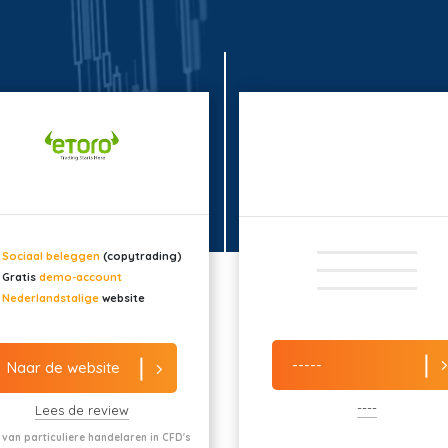
Sociaal beleggen
(copytrading)
Gratis
demo-account
Nederlandstalige
website
-----
Naar de website
----
Lees de review
 van particuliere handelaren in CFD's