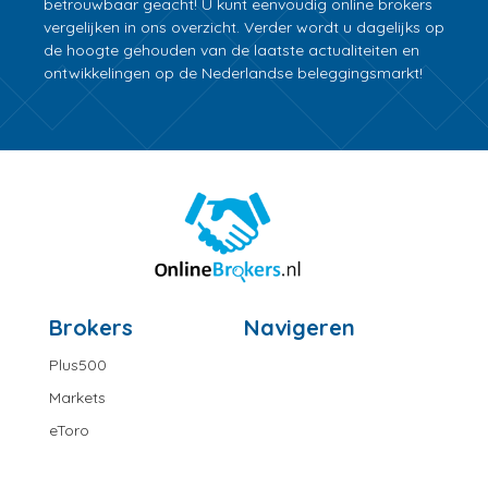
betrouwbaar geacht! U kunt eenvoudig online brokers
vergelijken in ons overzicht. Verder wordt u dagelijks op
de hoogte gehouden van de laatste actualiteiten en
ontwikkelingen op de Nederlandse beleggingsmarkt!
Brokers
Navigeren
Plus500
Markets
eToro