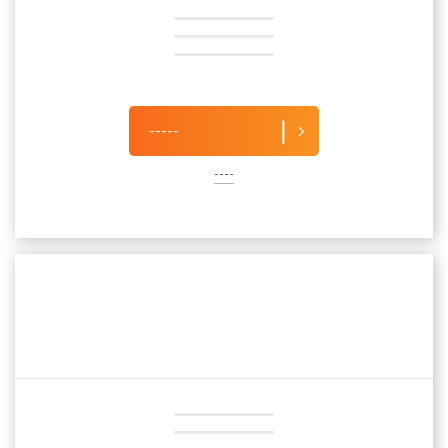
-----
----