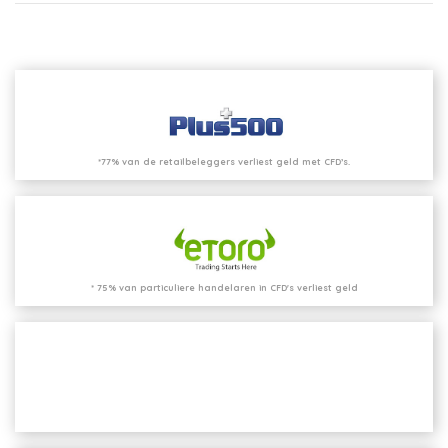
*77% van de retailbeleggers verliest geld met CFD’s.
* 75% van particuliere handelaren in CFD's verliest geld