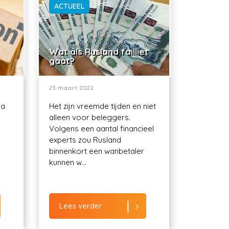
ACTUEEL
Wat als Rusland failliet
gaat?
23 maart 2022
ma
Het zijn vreemde tijden en niet
alleen voor beleggers.
Volgens een aantal financieel
experts zou Rusland
binnenkort een wanbetaler
kunnen w...
Lees verder