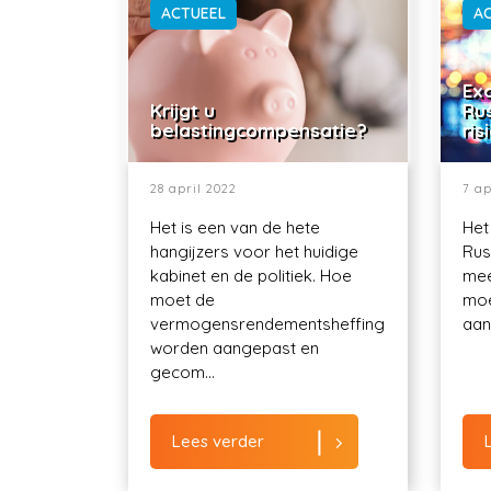
ACTUEEL
A
Exo
Krijgt u
Ru
belastingcompensatie?
ris
28 april 2022
7 ap
Het is een van de hete
Het
hangijzers voor het huidige
Rus
kabinet en de politiek. Hoe
mee
moet de
moe
vermogensrendementsheffing
aant
worden aangepast en
gecom...
Lees verder