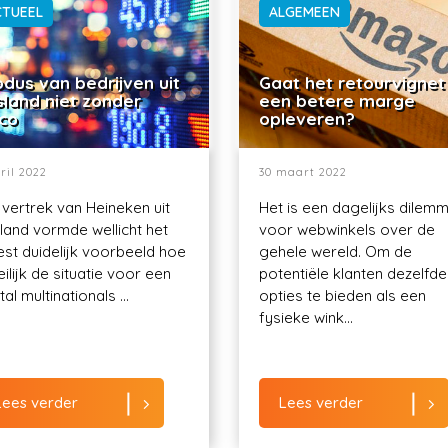
CTUEEL
ALGEMEEN
dus van bedrijven uit
Gaat het retourvignet
sland niet zonder
een betere marge
ico
opleveren?
ril 2022
30 maart 2022
 vertrek van Heineken uit
Het is een dagelijks dilem
land vormde wellicht het
voor webwinkels over de
st duidelijk voorbeeld hoe
gehele wereld. Om de
ilijk de situatie voor een
potentiële klanten dezelfde
al multinationals ...
opties te bieden als een
fysieke wink...
Lees verder
Lees verder