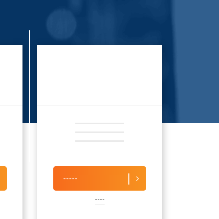
-----
----