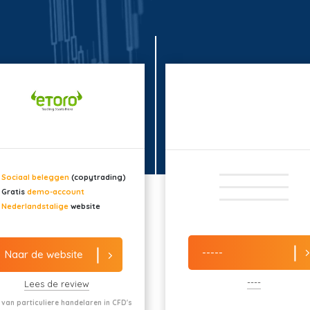
Sociaal beleggen
(copytrading)
Gratis
demo-account
Nederlandstalige
website
-----
Naar de website
----
Lees de review
 van particuliere handelaren in CFD's