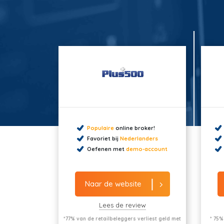
Populaire
online broker!
Favoriet bij
Nederlanders
Oefenen met
demo-account
Naar de website
Lees de review
*77% van de retailbeleggers verliest geld met
* 75%