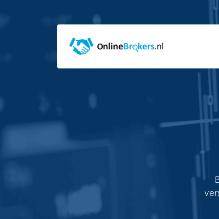
B
ver