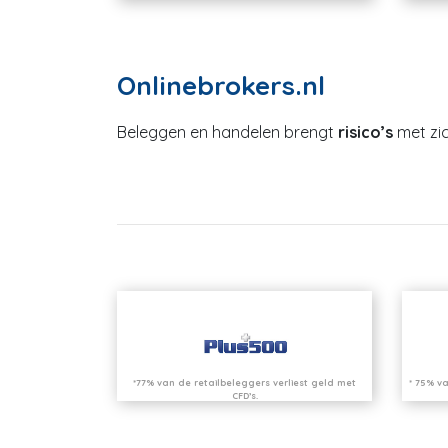
Onlinebrokers.nl
Beleggen en handelen brengt
risico’s
met zic
*77% van de retailbeleggers verliest geld met
* 75% va
CFD’s.