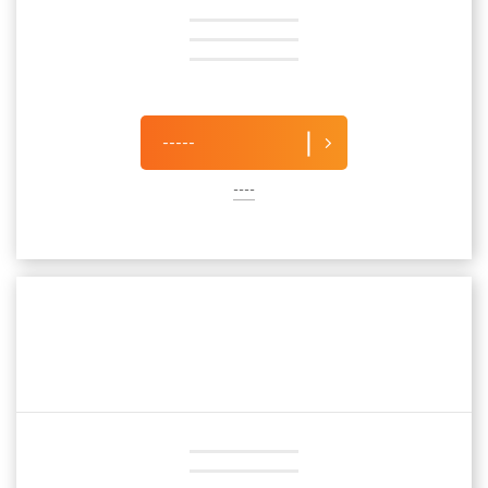
-----
----