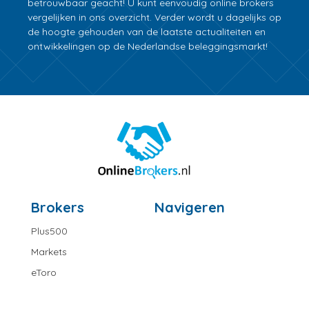
betrouwbaar geacht! U kunt eenvoudig online brokers
vergelijken in ons overzicht. Verder wordt u dagelijks op
de hoogte gehouden van de laatste actualiteiten en
ontwikkelingen op de Nederlandse beleggingsmarkt!
Brokers
Navigeren
Plus500
Markets
eToro