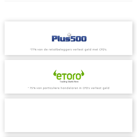
*77% van de retailbeleggers verliest geld met CFD’s.
* 75% van particuliere handelaren in CFD's verliest geld